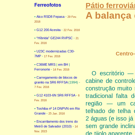
Pátio ferroviá
Ferreofotos
A balança 
•
Alco RSD8 Fepasa
-
29 Fev.
2016
•
G12 200 Acesita
-
22 Fev. 2016
•
“Híbrida” GE244 RVPSC
-
21
Fev. 2016
•
U23C modernizadas C30-
Centro-
7MP
-
17 Fev. 2016
•
C36ME MRS
|
em BH
|
Ferronorte
-
14 Fev. 2016
O escritório —
•
Carregamento de blocos de
cabine de contro
granito na SR6 RFFSA
(1994) -
construção muito 
7 Fev. 2016
tradicional falta 
•
G12 4103-6N SR6 RFFSA
-
6
Fev. 2016
região — um ca
•
Toshiba nº 14 DNPVN em Rio
telhado de telha 
Grande
-
25 Jan. 2016
2 águas (e isso já
•
Encarrilamento dos trens do
sem grande incli
Metrô de Salvador (2010)
-
14
Nov. 2015
de tijolo aparente