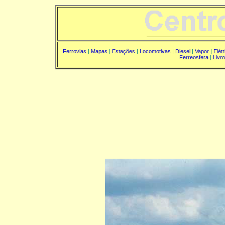
Ferrovias
|
Mapas
|
Estações
|
Locomotivas
|
Diesel
|
Vapor
|
Elét
Ferreosfera
|
Livr