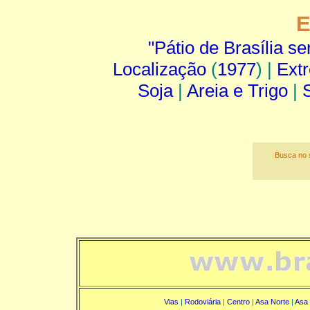
E
"Pátio de Brasília se
Localização
(
1977
) |
Ext
Soja
|
Areia e Trigo
|
Busca no s
Vias
|
Rodoviária
|
Centro
|
Asa Norte
|
Asa 