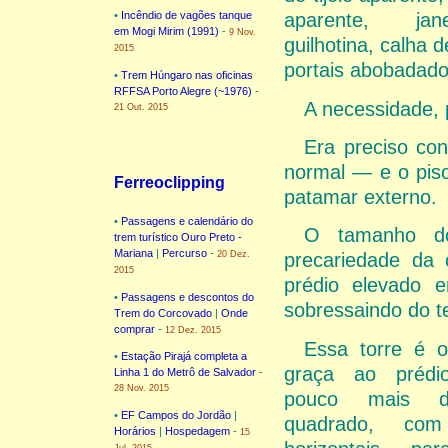
•
Incêndio de vagões tanque
aparente, ja
em Mogi Mirim (1991)
-
9 Nov.
guilhotina, calha 
2015
portais abobadado
•
Trem Húngaro nas oficinas
RFFSA Porto Alegre (~1976)
-
A necessidade, 
21 Out. 2015
Era preciso co
normal — e o pis
Ferreoclipping
patamar externo.
•
Passagens e calendário do
O tamanho d
trem turístico Ouro Preto -
Mariana
|
Percurso
-
20 Dez.
precariedade da 
2015
prédio elevado e
•
Passagens e descontos do
sobressaindo do 
Trem do Corcovado
|
Onde
comprar
-
12 Dez. 2015
Essa torre é 
•
Estação Pirajá completa a
graça ao prédi
Linha 1 do Metrô de Salvador
-
28 Nov. 2015
pouco mais 
•
EF Campos do Jordão
|
quadrado, com
Horários
|
Hospedagem
-
15
Jul. 2015