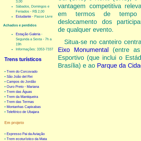
3,00
vantagem competitiva releva
Sábados, Domingos e
Feriados - R$ 2,00
em termos de tempo
Estudante
- Passe Livre
deslocamento dos participa
Achados e perdidos
de qualquer evento.
Estação Galeria
-
Segunda a Sexta - 7h a
Situa-se no canteiro centra
19h
Eixo Monumental
(entre a
Informações: 3353-7337
Esportivo (que inclui o Est
Trens turísticos
Brasília) e ao
Parque da Cida
•
Trem do Corcovado
•
São João del Rei
•
Campos do Jordão
•
Ouro Preto - Mariana
•
Trem das Águas
•
Trem da Mantiqueira
•
Trem das Termas
•
Montanhas Capixabas
•
Teleférico de Ubajara
Em projeto
•
Expresso Pai da Aviação
•
Trem ecoturístico da Mata