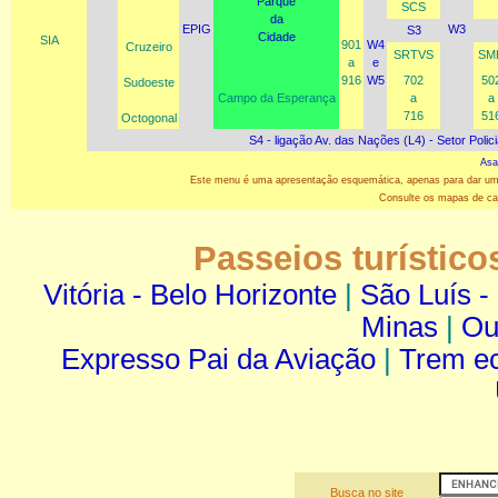
Parque
SCS
da
EPIG
W3
S3
Cidade
SIA
901
W4
Cruzeiro
SRTVS
SMH
a
e
916
W5
702
50
Sudoeste
Campo da Esperança
a
a
716
51
Octogonal
S4 - ligação Av. das Nações (L4) - Setor Polici
Asa
Este menu é uma apresentação esquemática, apenas para dar uma id
Consulte os mapas de cad
Passeios turístico
Vitória - Belo Horizonte
|
São Luís 
Minas
|
Ou
Expresso Pai da Aviação
|
Trem ec
Busca no site