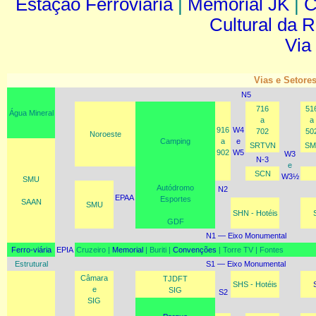
Estação Ferroviária
|
Memorial JK
|
C
Cultural da 
Via
Vias e Setores
N5
716
51
Água Mineral
a
a
916
W4
702
50
Noroeste
Camping
a
e
SRTVN
SM
902
W5
W3
N-3
e
SCN
W3½
SMU
Autódromo
N2
EPAA
Esportes
SAAN
SMU
SHN - Hotéis
GDF
N1 — Eixo Monumental
Ferro-viária
EPIA
Cruzeiro |
Memorial
| Buriti |
Convenções
| Torre TV | Fontes
Estrutural
S1 — Eixo Monumental
Câmara
TJDFT
SHS - Hotéis
e
SIG
S2
SIG