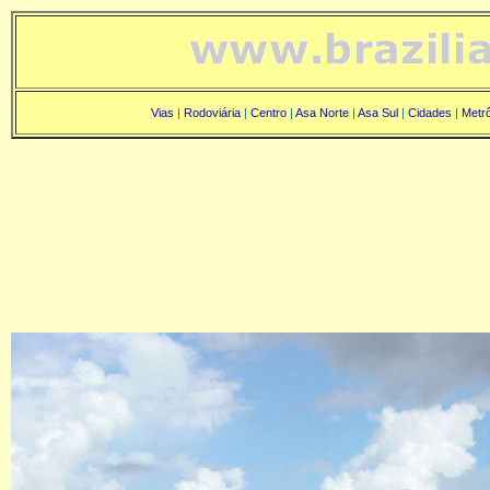
Vias
|
Rodoviária
|
Centro
|
Asa Norte
|
Asa Sul
|
Cidades
|
Metr