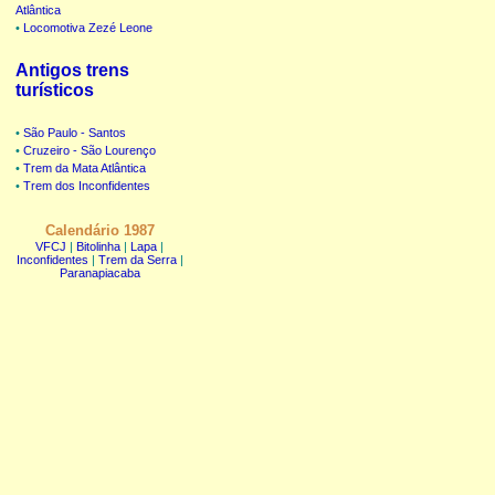
Atlântica
•
Locomotiva Zezé Leone
Antigos trens
turísticos
•
São Paulo - Santos
•
Cruzeiro - São Lourenço
•
Trem da Mata Atlântica
•
Trem dos Inconfidentes
Calendário 1987
VFCJ
|
Bitolinha
|
Lapa
|
Inconfidentes
|
Trem da Serra
|
Paranapiacaba