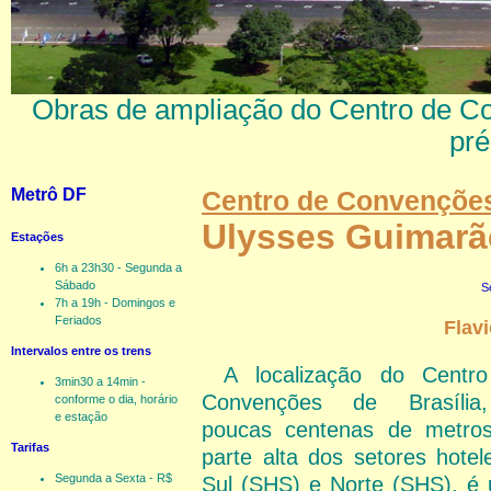
Obras de ampliação do Centro de Co
pré
Metrô DF
Centro de Convençõ
Ulysses Guimarã
Estações
6h a 23h30 - Segunda a
Sábado
S
7h a 19h - Domingos e
Feriados
Flavi
Intervalos entre os trens
A localização do Centr
3min30 a 14min -
Convenções de Brasília
conforme o dia, horário
e estação
poucas centenas de metro
Tarifas
parte alta dos setores hotele
Segunda a Sexta - R$
Sul (SHS) e Norte (SHS), é