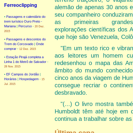
Ferreoclipping
alemão de apenas 30 anos e
seu companheiro conduziram
•
Passagens e calendário do
as primeiras grandes
trem turístico Ouro Preto -
Mariana
|
Percurso
-
20 Dez.
explorações científicas dos
2015
que hoje são Venezuela, Col
•
Passagens e descontos do
Trem do Corcovado
|
Onde
"Em um texto rico e vibr
comprar
-
12 Dez. 2015
aos leitores um homem cu
•
Estação Pirajá completa a
redesenhou o mapa das Amé
Linha 1 do Metrô de Salvador
-
28 Nov. 2015
âmbito do mundo conhecido.
•
EF Campos do Jordão
|
cinco anos da viagem de Humb
Horários
|
Hospedagem
-
15
consegue recriar o contine
Jul. 2015
desbravado.
"(...) O livro mostra tam
Humboldt têm até hoje em d
continua a trabalhar sobre as 
Última capa