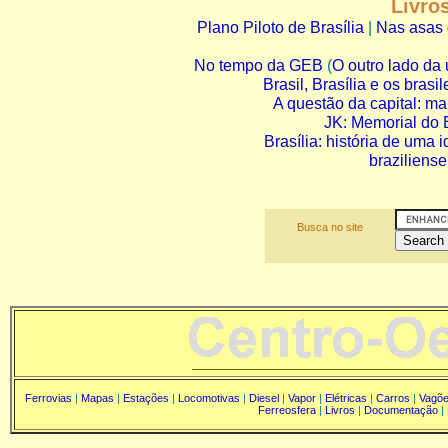
Livros
Plano Piloto de Brasília
|
Nas asas 
No tempo da GEB
(
O outro lado da 
Brasil, Brasília e os brasil
A questão da capital: mar
JK: Memorial do E
Brasília: história de uma i
braziliense
Busca no site
Ferrovias
|
Mapas
|
Estações
|
Locomotivas
|
Diesel
|
Vapor
|
Elétricas
|
Carros
|
Vagõ
Ferreosfera
|
Livros
|
Documentação
|