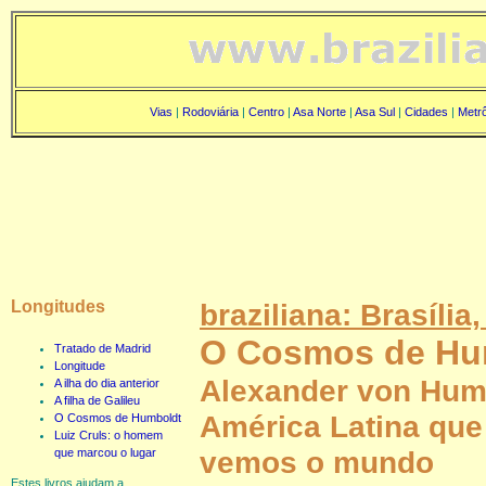
Vias
|
Rodoviária
|
Centro
|
Asa Norte
|
Asa Sul
|
Cidades
|
Metr
Longitudes
braziliana: Brasília,
O Cosmos de Hu
Tratado de Madrid
Longitude
Alexander von Humb
A ilha do dia anterior
A filha de Galileu
América Latina qu
O Cosmos de Humboldt
Luiz Cruls: o homem
vemos o mundo
que marcou o lugar
Estes livros ajudam a