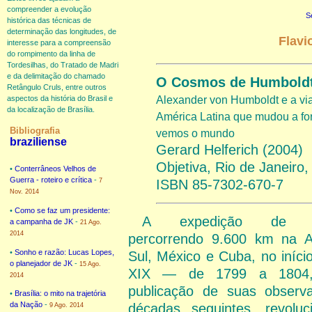
compreender a evolução
S
histórica das técnicas de
determinação das longitudes, de
Flavi
interesse para a compreensão
do rompimento da linha de
Tordesilhas, do Tratado de Madri
e da delimitação do chamado
O Cosmos de Humbold
Retângulo Cruls, entre outros
Alexander von Humboldt e a v
aspectos da história do Brasil e
da localização de Brasília.
América Latina que mudou a f
Bibliografia
vemos o mundo
braziliense
Gerard Helferich (2004)
Objetiva, Rio de Janeiro
•
Conterrâneos Velhos de
Guerra - roteiro e crítica
-
ISBN 85-7302-670-7
7
Nov. 2014
•
Como se faz um presidente:
A expedição de Hu
a campanha de JK
-
21 Ago.
2014
percorrendo 9.600 km na 
•
Sonho e razão: Lucas Lopes,
Sul, México e Cuba, no iníci
o planejador de JK
-
15 Ago.
XIX — de 1799 a 180
2014
publicação de suas observ
•
Brasília: o mito na trajetória
da Nação
-
décadas seguintes, revolu
9 Ago. 2014