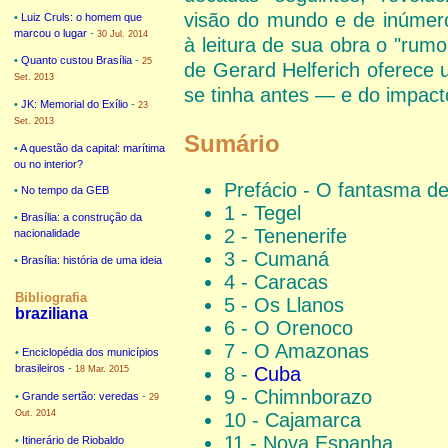
visão do mundo e de inúmero
•
Luiz Cruls: o homem que
marcou o lugar
-
30 Jul. 2014
à leitura de sua obra o "rumo
•
Quanto custou Brasília
-
25
de Gerard Helferich oferece
Set. 2013
se tinha antes — e do impact
•
JK: Memorial do Exílio
-
23
Set. 2013
Sumário
•
A questão da capital: marítima
ou no interior?
Prefácio - O fantasma d
•
No tempo da GEB
1 - Tegel
•
Brasília: a construção da
2 - Tenenerife
nacionalidade
3 - Cumaná
•
Brasília: história de uma ideia
4 - Caracas
Bibliografia
5 - Os Llanos
braziliana
6 - O Orenoco
7 - O Amazonas
•
Enciclopédia dos municípios
brasileiros
-
8 -
Cuba
18 Mar. 2015
9 - Chimnborazo
•
Grande sertão: veredas
-
29
Out. 2014
10 - Cajamarca
11 - Nova Espanha
•
Itinerário de Riobaldo