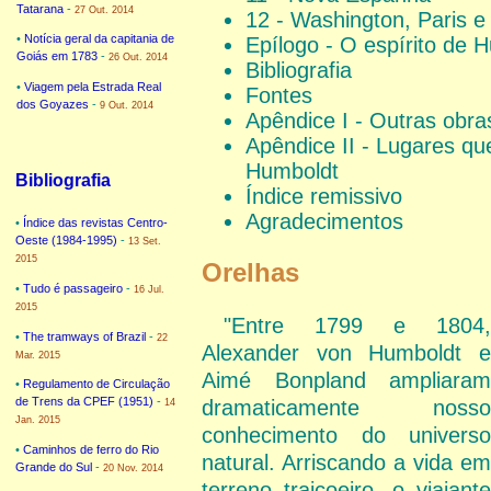
Tatarana
-
27 Out. 2014
12 - Washington, Paris e
•
Notícia geral da capitania de
Epílogo - O espírito de 
Goiás em 1783
-
26 Out. 2014
Bibliografia
•
Viagem pela Estrada Real
Fontes
dos Goyazes
-
9 Out. 2014
Apêndice I - Outras obr
Apêndice II - Lugares q
Humboldt
Bibliografia
Índice remissivo
Agradecimentos
•
Índice das revistas Centro-
Oeste (1984-1995)
-
13 Set.
2015
Orelhas
•
Tudo é passageiro
-
16 Jul.
2015
"Entre 1799 e 1804,
•
The tramways of Brazil
-
22
Alexander von Humboldt e
Mar. 2015
Aimé Bonpland ampliaram
•
Regulamento de Circulação
de Trens da CPEF (1951)
-
dramaticamente nosso
14
Jan. 2015
conhecimento do universo
•
Caminhos de ferro do Rio
natural. Arriscando a vida em
Grande do Sul
-
20 Nov. 2014
terreno traiçoeiro, o viajante