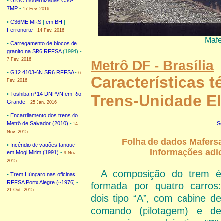
•
U23C modernizadas C30-
7MP
-
17 Fev. 2016
•
C36ME MRS
|
em BH
|
Ferronorte
-
14 Fev. 2016
Mafe
•
Carregamento de blocos de
granito na SR6 RFFSA
(1994) -
7 Fev. 2016
Metrô DF - Brasília
•
G12 4103-6N SR6 RFFSA
-
6
Características 
Fev. 2016
•
Toshiba nº 14 DNPVN em Rio
Trens-Unidade El
Grande
-
25 Jan. 2016
•
Encarrilamento dos trens do
Metrô de Salvador (2010)
-
S
14
Nov. 2015
Folha de dados Mafersa
•
Incêndio de vagões tanque
Informações adic
em Mogi Mirim (1991)
-
9 Nov.
2015
A composição do trem é
•
Trem Húngaro nas oficinas
RFFSA Porto Alegre (~1976)
-
formada por quatro carros:
21 Out. 2015
dois tipo “A”, com cabine de
comando (pilotagem) e de