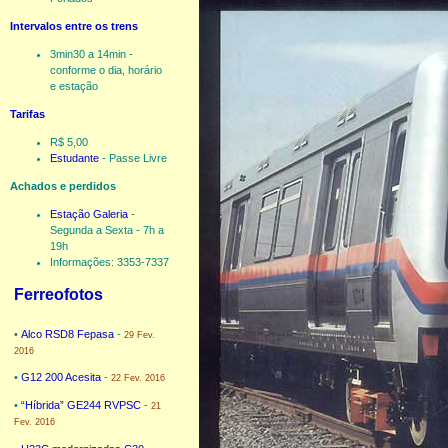
Intervalos entre os trens
3min30 a 14min -
conforme o dia, horário
e estação
Tarifas
R$ 5,00
Estudante
- Passe Livre
Achados e perdidos
Estação Galeria
-
Segunda a Sexta - 7h a
19h
Informações: 3353-7337
Ferreofotos
•
Alco RSD8 Fepasa
-
29 Fev.
2016
•
G12 200 Acesita
-
22 Fev. 2016
•
“Híbrida” GE244 RVPSC
-
21
Fev. 2016