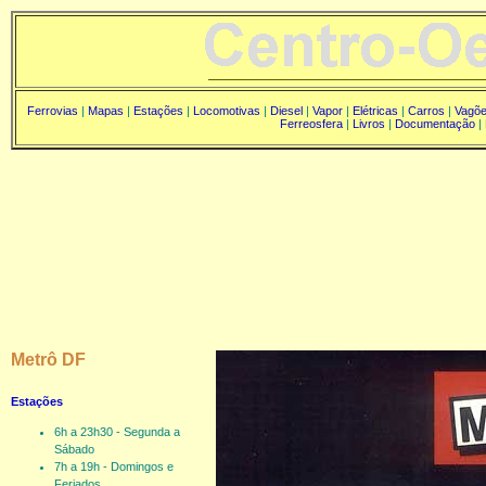
Ferrovias
|
Mapas
|
Estações
|
Locomotivas
|
Diesel
|
Vapor
|
Elétricas
|
Carros
|
Vagõ
Ferreosfera
|
Livros
|
Documentação
|
Metrô DF
Estações
6h a 23h30 - Segunda a
Sábado
7h a 19h - Domingos e
Feriados