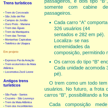
passageiros, e dois tipo “B”,
Trens turísticos
somente com cabine de
passageiros.
•
Trem do Corcovado
•
São João del Rei
•
Campos do Jordão
Cada carro “A” comporta
•
Ouro Preto - Mariana
326 usuários (44
•
Trem das Águas
•
Trem da Mantiqueira
sentados e 282 em pé).
•
Trem das Termas
Localiza- se nas
•
Montanhas Capixabas
•
Teleférico de Ubajara
extremidades da
composição, permitindo 
Em projeto
•
Expresso Pai da Aviação
Os carros do tipo “B” e
•
Trem ecoturístico da Mata
Cada unidade acomoda 3
Atlântica
•
Locomotiva Zezé Leone
pé).
Antigos trens
O trem como um todo tem c
turísticos
usuários. No futuro, a frot
carros “B”, possibilitando a
•
São Paulo - Santos
•
Cruzeiro - São Lourenço
•
Trem da Mata Atlântica
Cada composição mede
•
Trem dos Inconfidentes