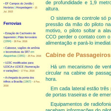
de profundidade e 1,9 metr
•
EF Campos do Jordão
|
Horários
|
Hospedagem
-
altura.
15
Jul. 2015
O sistema de controle só 
Ferrovias
pressão da mão do piloto n
motivo, o piloto soltar a al
•
Estação de Cachoeiro de
CCO perder o contato com o t
Itapemirim
|
Pátio ferroviário
(1994) -
28 Fev. 2016
alimentação e pará-lo imedia
•
Caboose
,
vagões de amônia
e
locomotivas da SR7
em
Cabine de Passageiros
Alagoinhas (1991) -
25 Fev. 2016
•
U23C modificadas para
Há um mecanismo de ventil
U23CA e U23CE
(
Numeração
e variações
) -
17 Fev. 2016
circular na cabine de pass
•
A chegada da ponta dos
hora.
trilhos a Brasília
(1967) -
4 Fev.
2016
Em cada lateral estão três
de portas traseiras e de eme
Equipamentos de radiofoni
recebam informações do pilot