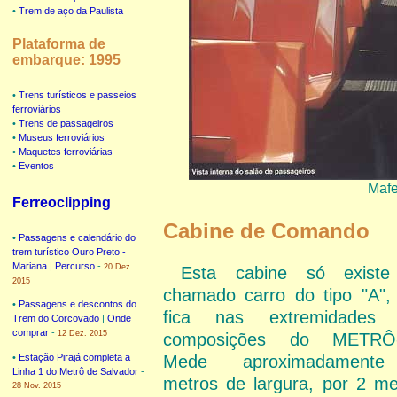
•
Trem de aço da Paulista
Plataforma de
embarque: 1995
•
Trens turísticos e passeios
ferroviários
•
Trens de passageiros
•
Museus ferroviários
•
Maquetes ferroviárias
•
Eventos
Mafe
Ferreoclipping
Cabine de Comando
•
Passagens e calendário do
trem turístico Ouro Preto -
Mariana
|
Percurso
-
20 Dez.
Esta cabine só exist
2015
chamado carro do tipo "A",
•
Passagens e descontos do
fica nas extremidades 
Trem do Corcovado
|
Onde
comprar
-
12 Dez. 2015
composições do METRÔ-
•
Estação Pirajá completa a
Mede aproximadament
Linha 1 do Metrô de Salvador
-
metros de largura, por 2 me
28 Nov. 2015