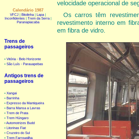
velocidade operacional de se
Calendário 1987
Os carros têm revestimen
VFCJ
|
Bitolinha
|
Lapa
|
Inconfidentes
|
Trem da Serra
|
revestimento interno em fibr
Paranapiacaba
em fibra de vidro.
Trens de
passageiros
•
Vitória - Belo Horizonte
•
São Luís - Parauapebas
Antigos trens de
passageiros
•
Xangai
•
Barrinha
•
Expresso da Mantiqueira
•
Barra Mansa a Lavras
•
Trem de Prata
•
Trem Húngaro
•
Automotrizes Budd
•
Litorinas Fiat
•
Cruzeiro do Sul
•
Trem Farroupilha