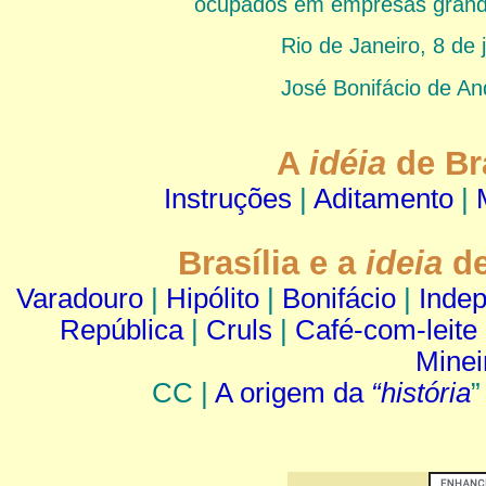
ocupados em empresas grandio
Rio de Janeiro, 8 de
José Bonifácio de An
A
idéia
de Bra
Instruções
|
Aditamento
|
Brasília e a
ideia
de
Varadouro
|
Hipólito
|
Bonifácio
|
Inde
República
|
Cruls
|
Café-com-leite
Minei
CC |
A origem da
“história
”