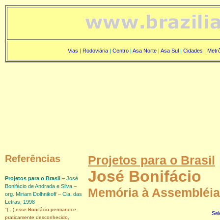
Vias
|
Rodoviária
|
Centro
|
Asa Norte
|
Asa Sul
|
Cidades
|
Metr
Referências
Projetos para o Brasil
José Bonifácio
Projetos para o Brasil
– José
Bonifácio de Andrada e Silva –
Memória à Assembléia 
org. Miriam Dolhnikoff – Cia. das
Letras, 1998
"(...) esse Bonifácio permanece
Sel
praticamente desconhecido,