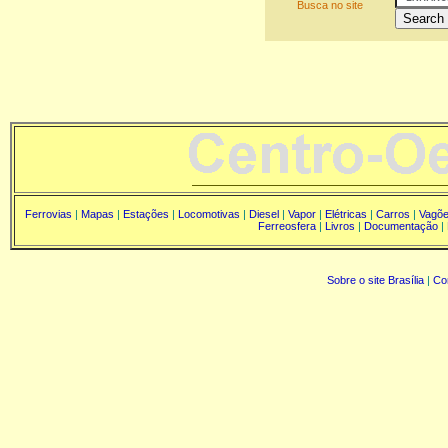
Busca no site
Ferrovias
|
Mapas
|
Estações
|
Locomotivas
|
Diesel
|
Vapor
|
Elétricas
|
Carros
|
Vagõ
Ferreosfera
|
Livros
|
Documentação
|
Sobre o site Brasília
|
Co