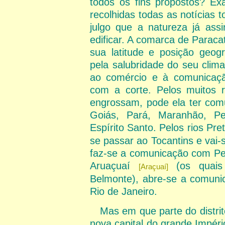
todos os fins propostos? Ex
recolhidas todas as notícias 
julgo que a natureza já ass
edificar. A comarca de Paraca
sua latitude e posição geográ
pela salubridade do seu clim
ao comércio e à comunicação
com a corte. Pelos muitos 
engrossam, pode ela ter comu
Goiás, Pará, Maranhão, P
Espírito Santo. Pelos rios Pr
se passar ao Tocantins e vai-
faz-se a comunicação com Pe
Aruaçuaí
(os quais
[Araçuaí]
Belmonte), abre-se a comuni
Rio de Janeiro.
Mas em que parte do distrit
nova capital do grande Império