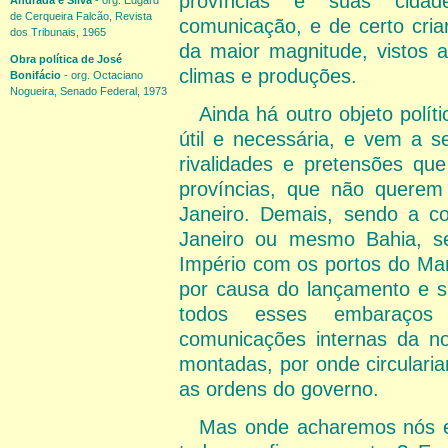
províncias e suas cidad
Andrada e Silva
- org. Edgard
de Cerqueira Falcão, Revista
comunicação, e de certo cria
dos Tribunais, 1965
da maior magnitude, vistos 
Obra política de José
climas e produções.
Bonifácio
- org. Octaciano
Nogueira, Senado Federal, 1973
Ainda há outro objeto polí
útil e necessária, e vem a 
rivalidades e pretensões qu
províncias, que não querem 
Janeiro. Demais, sendo a c
Janeiro ou mesmo Bahia, se
Império com os portos do Mar
por causa do lançamento e s
todos esses embaraços 
comunicações internas da no
montadas, por onde circulari
as ordens do governo.
Mas onde acharemos nós es