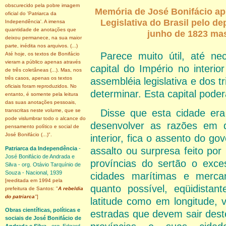
obscurecido pela pobre imagem
Memória de José Bonifácio ap
oficial do 'Patriarca da
Legislativa do Brasil pelo de
Independência'. A imensa
quantidade de anotações que
junho de 1823 mas
deixou permanece, na sua maior
parte, inédita nos arquivos. (...)
Parece muito útil, até ne
Até hoje, os textos de Bonifácio
vieram a público apenas através
capital do Império no interio
de três coletâneas (...). Mas, nos
três casos, apenas os textos
assembléia legislativa e dos t
oficiais foram reproduzidos. No
determinar. Esta capital pode
entanto, é somente pela leitura
das suas anotações pessoais,
Disse que esta cidade era
transcritas neste volume, que se
pode vislumbrar todo o alcance do
desenvolver as razões em 
pensamento político e social de
José Bonifácio (...)".
interior, fica o assento do gov
Patriarca da Independência
-
assalto ou surpresa feito po
José Bonifácio de Andrada e
províncias do sertão o ex
Silva - org. Otávio Tarquínio de
Souza - Nacional, 1939
cidades marítimas e mercan
[reeditada em 1994 pela
quanto possível, eqüidistan
prefeitura de Santos: "
A rebeldia
do patriarca
"
]
latitude como em longitude, 
Obras científicas, políticas e
estradas que devem sair dest
sociais de José Bonifácio de