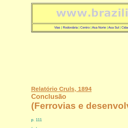
Vias
|
Rodoviária
|
Centro
|
Asa Norte
|
Asa Sul
|
Cida
Relatório Cruls, 1894
Conclusão
(Ferrovias e desenvol
p. 111