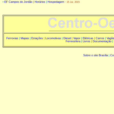
•
EF Campos do Jordão
|
Horários
|
Hospedagem
-
15 Jul. 2015
Ferrovias
|
Mapas
|
Estações
|
Locomotivas
|
Diesel
|
Vapor
|
Elétricas
|
Carros
|
Vagõ
Ferreosfera
|
Livros
|
Documentação
|
Sobre o site Brasília
|
Co