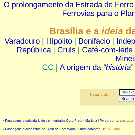
O prolongamento da Estrada de Ferro 
Ferrovias para o Plan
Brasília e a
ideia
de
Varadouro
|
Hipólito
|
Bonifácio
|
Inde
República
|
Cruls
|
Café-com-leite
Minei
CC |
A origem da
“história
”
Busca no site
•
Passagens e calendário do trem turístico Ouro Preto - Mariana
|
Percurso
-
20 Dez. 2015
•
Passagens e descontos do Trem do Corcovado
|
Onde comprar
-
12 Dez. 2015