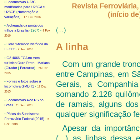
•
Locomotivas U23C
Revista Ferroviária,
modificadas para U23CA e
U23CE
(
Numeração e
(início d
variações
) -
17 Fev. 2016
•
A chegada da ponta dos
(...)
trilhos a Brasília
(1967) -
4 Fev.
2016
A linha
•
Livro “Memória histórica da
EFCB”
-
7 Jan. 2016
•
G8 4066 FCA no trem
Com um grande tronc
turístico Ouro Preto - Mariana
(
Girador
|
Percurso
) -
26 Dez.
entre Campinas, em Sã
2015
•
Fontes e fotos sobre a
Gerais, a Companhia 
locomotiva GMDH1
-
18 Dez.
somando 2.128 quilôme
2015
•
Locomotivas Alco RS no
de ramais, alguns dos
Brasil
-
11 Dez. 2015
qualquer significação f
•
Pátios do Subsistema
Ferroviário Federal (2015)
-
6
Dez. 2015
Apesar da importânc
(...) as linhas dessa