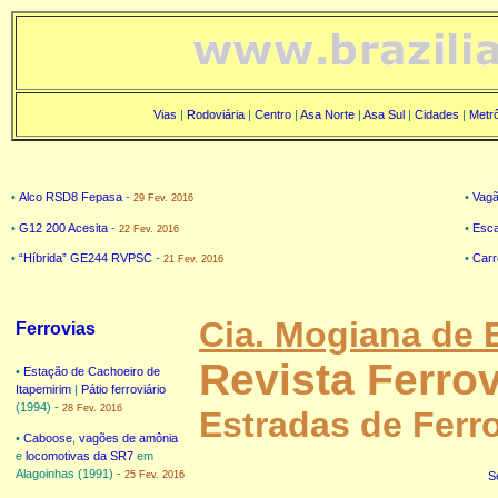
Vias
|
Rodoviária
|
Centro
|
Asa Norte
|
Asa Sul
|
Cidades
|
Metr
•
Alco RSD8 Fepasa
-
•
Vag
29 Fev. 2016
•
G12 200 Acesita
-
•
Esca
22 Fev. 2016
•
“Híbrida” GE244 RVPSC
-
•
Carr
21 Fev. 2016
Cia. Mogiana de 
Ferrovias
Revista Ferrov
•
Estação de Cachoeiro de
Itapemirim
|
Pátio ferroviário
(1994) -
28 Fev. 2016
Estradas de Ferro
•
Caboose
,
vagões de amônia
e
locomotivas da SR7
em
Alagoinhas (1991) -
25 Fev. 2016
S