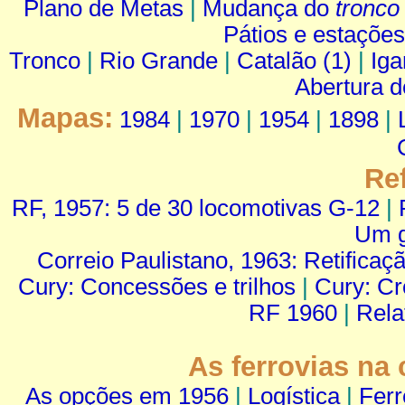
Plano de Metas
|
Mudança do
tronco
Pátios e estações
Tronco
|
Rio Grande
|
Catalão (1)
|
Iga
Abertura d
Mapas:
1984
|
1970
|
1954
|
1898
|
Re
RF, 1957: 5 de 30 locomotivas G-12
|
Um g
Correio Paulistano, 1963: Retificaç
Cury: Concessões e trilhos
|
Cury: Cr
RF 1960
|
Rela
As ferrovias na 
As opções em 1956
|
Logística
|
Fer