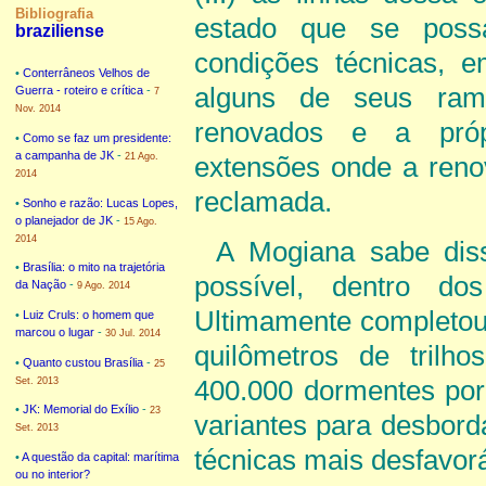
Bibliografia
estado que se poss
braziliense
condições técnicas, e
•
Conterrâneos Velhos de
alguns de seus rama
Guerra - roteiro e crítica
-
7
Nov. 2014
renovados e a própr
•
Como se faz um presidente:
a campanha de JK
-
21 Ago.
extensões onde a ren
2014
reclamada.
•
Sonho e razão: Lucas Lopes,
o planejador de JK
-
15 Ago.
2014
A Mogiana sabe dis
•
Brasília: o mito na trajetória
possível, dentro do
da Nação
-
9 Ago. 2014
Ultimamente completou 
•
Luiz Cruls: o homem que
marcou o lugar
-
30 Jul. 2014
quilômetros de trilho
•
Quanto custou Brasília
-
25
Set. 2013
400.000 dormentes por 
•
JK: Memorial do Exílio
-
23
variantes para desbord
Set. 2013
técnicas mais desfavor
•
A questão da capital: marítima
ou no interior?